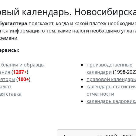
вый календарь. Новосибирская
бухгалтера
подскажет, когда и какой платеж необходи
вится информация о том, какие налоги необходимо уплат
ремени.
ервисы
:
 бланки и образцы
производственные
ения
(
1267+
)
календари
(1998-202
ляторы
(
100+
)
правовой календар
валют
календарь статисти
ая ставка
отчетности
календарь кадровик