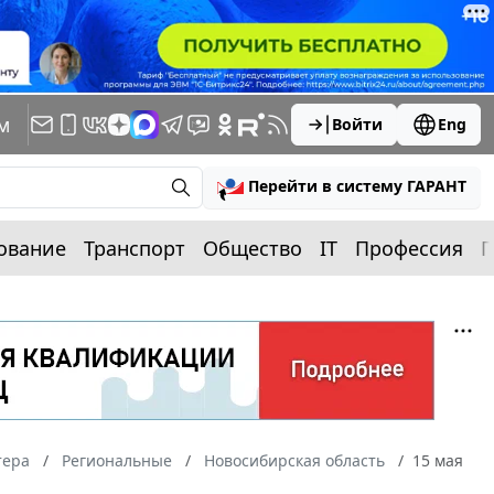
м
Войти
Eng
Перейти в систему ГАРАНТ
ование
Транспорт
Общество
IT
Профессия
П
тера
Региональные
Новосибирская область
15 мая