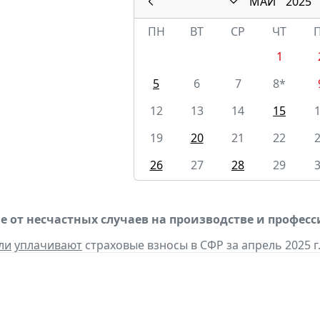
МАЙ
2025
ПН
ВТ
СР
ЧТ
1
5
6
7
8*
12
13
14
15
19
20
21
22
26
27
28
29
е от несчастных случаев на производстве и профес
ли
уплачивают
страховые взносы в СФР за апрель 2025 г