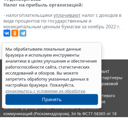
Налог на прибыль организаций:
- налогоплательщики
уплачивают
налог с доходов в
виде процентов по государственным и
муниципальным ценным бумагам за ноябрь 2022 г.
Мы обрабатываем локальные данные
браузера и используем инструменты
аналитики в целях улучшения и обеспечения
работоспособности сайта, статистических
© ООО "НПП "ГАРАНТ-СЕРВИС", 2026. Система ГАРАНТ
исследований и обзоров. Вы можете
выпускается с 1990 года. Компания "Гарант" и ее партнеры
запретить обработку указанных данных в
являются участниками Российской ассоциации правовой
настройках браузера. Пожалуйста,
информации ГАРАНТ.
ознакомьтесь с условиями их обработки
.
Портал ГАРАНТ.РУ зарегистрирован в качестве сетевого
Принять
издания Федеральной службой по надзору в сфере
связи,информационных технологий и массовых
коммуникаций (Роскомнадзором), Эл № ФС77-58365 от 18
июня 2014 года.