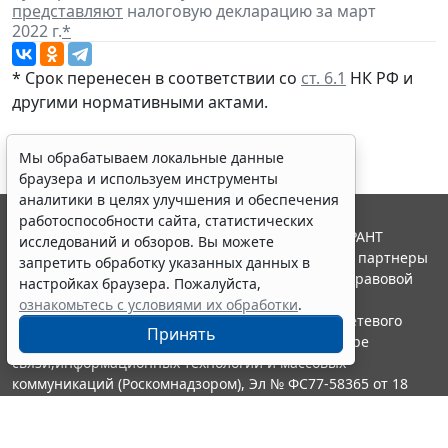
представляют
налоговую декларацию за март
2022 г.
*
* Срок перенесен в соответствии со
ст. 6.1
НК РФ и
другими
нормативными актами
.
Мы обрабатываем локальные данные
браузера и используем инструменты
аналитики в целях улучшения и обеспечения
работоспособности сайта, статистических
© ООО "НПП "ГАРАНТ-СЕРВИС", 2026. Система ГАРАНТ
исследований и обзоров. Вы можете
выпускается с 1990 года. Компания "Гарант" и ее партнеры
запретить обработку указанных данных в
являются участниками Российской ассоциации правовой
настройках браузера. Пожалуйста,
информации ГАРАНТ.
ознакомьтесь с условиями их обработки
.
Портал ГАРАНТ.РУ зарегистрирован в качестве сетевого
Принять
издания Федеральной службой по надзору в сфере
связи,информационных технологий и массовых
коммуникаций (Роскомнадзором), Эл № ФС77-58365 от 18
июня 2014 года.
16+