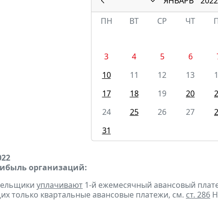
ЯНВАРЬ
2022
ПН
ВТ
СР
ЧТ
3
4
5
6
10
11
12
13
17
18
19
20
24
25
26
27
31
022
рибыль организаций:
ательщики
уплачивают
1-й ежемесячный авансовый платеж 
х только квартальные авансовые платежи, см.
ст. 286
Н