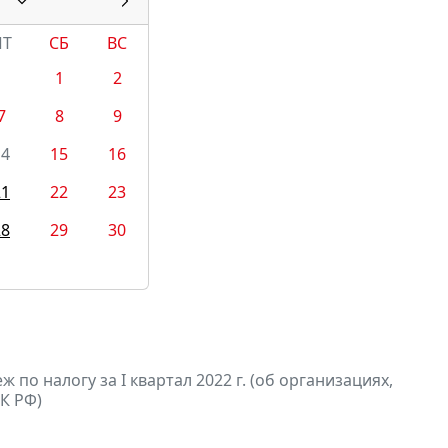
ПТ
СБ
ВС
1
2
7
8
9
14
15
16
21
22
23
28
29
30
по налогу за I квартал 2022 г. (об организациях,
К РФ)