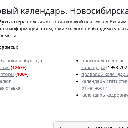
вый календарь. Новосибирская
бухгалтера
подскажет, когда и какой платеж необходи
вится информация о том, какие налоги необходимо уплат
ремени.
ервисы
:
 бланки и образцы
производственные
ения
(
1267+
)
календари
(1998-202
ляторы
(
100+
)
правовой календар
валют
календарь статисти
ая ставка
отчетности
календарь кадровик