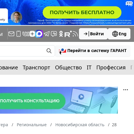
м
Войти
Eng
Перейти в систему ГАРАНТ
ование
Транспорт
Общество
IT
Профессия
П
тера
Региональные
Новосибирская область
28