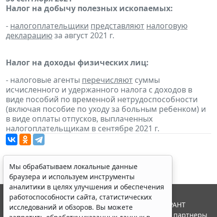
Налог на добычу полезных ископаемых:
-
налогоплательщики
представляют
налоговую
декларацию
за август 2021 г.
Налог на доходы физических лиц:
- налоговые агенты
перечисляют
суммы
исчисленного и удержанного налога с доходов в
виде пособий по временной нетрудоспособности
(включая пособие по уходу за больным ребенком) и
в виде оплаты отпусков, выплаченных
налогоплательщикам в сентябре 2021 г.
Мы обрабатываем локальные данные
браузера и используем инструменты
аналитики в целях улучшения и обеспечения
работоспособности сайта, статистических
© ООО "НПП "ГАРАНТ-СЕРВИС", 2026. Система ГАРАНТ
исследований и обзоров. Вы можете
выпускается с 1990 года. Компания "Гарант" и ее партнеры