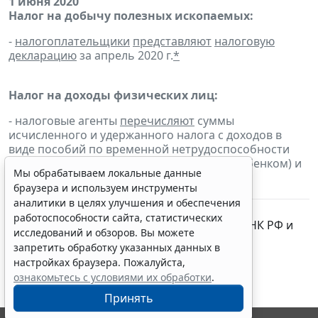
1 июня 2020
Налог на добычу полезных ископаемых:
-
налогоплательщики
представляют
налоговую
декларацию
за апрель 2020 г.
*
Налог на доходы физических лиц:
- налоговые агенты
перечисляют
суммы
исчисленного и удержанного налога с доходов в
виде пособий по временной нетрудоспособности
(включая пособие по уходу за больным ребенком) и
Мы обрабатываем локальные данные
в виде оплаты отпусков, выплаченных
браузера и используем инструменты
налогоплательщикам в мае 2020 г.
*
аналитики в целях улучшения и обеспечения
работоспособности сайта, статистических
* Срок перенесен в соответствии со
ст. 6.1
НК РФ и
исследований и обзоров. Вы можете
другими нормативными актами.
запретить обработку указанных данных в
настройках браузера. Пожалуйста,
ознакомьтесь с условиями их обработки
.
Принять