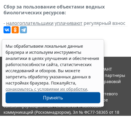
Сбор за пользование объектами водных
биологических ресурсов:
-
налогоплательщики
уплачивают
регулярный взнос
Мы обрабатываем локальные данные
браузера и используем инструменты
аналитики в целях улучшения и обеспечения
работоспособности сайта, статистических
© ООО "НПП "ГАРАНТ-СЕРВИС", 2026. Система ГАРАНТ
исследований и обзоров. Вы можете
выпускается с 1990 года. Компания "Гарант" и ее партнеры
запретить обработку указанных данных в
являются участниками Российской ассоциации правовой
настройках браузера. Пожалуйста,
информации ГАРАНТ.
ознакомьтесь с условиями их обработки
.
Портал ГАРАНТ.РУ зарегистрирован в качестве сетевого
Принять
издания Федеральной службой по надзору в сфере
связи,информационных технологий и массовых
коммуникаций (Роскомнадзором), Эл № ФС77-58365 от 18
июня 2014 года.
16+