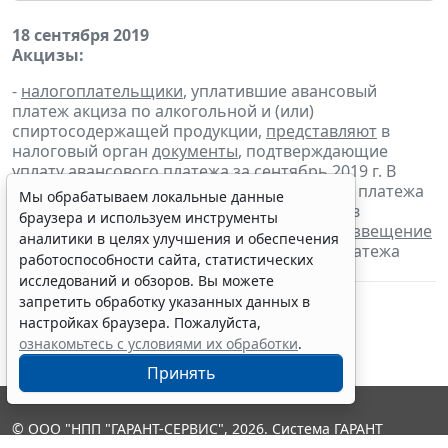
18 сентября 2019
Акцизы:
-
налогоплательщики
, уплатившие авансовый
платеж акциза по алкогольной и (или)
спиртосодержащей продукции,
представляют
в
налоговый орган
документы
, подтверждающие
уплату авансового платежа за сентябрь 2019 г. В
целях освобождения от уплаты авансового платежа
Мы обрабатываем локальные данные
акциза налогоплательщики
представляют
в
браузера и используем инструменты
налоговый орган банковскую гарантию и
извещение
аналитики в целях улучшения и обеспечения
об освобождении от уплаты авансового платежа
работоспособности сайта, статистических
акциза
исследований и обзоров. Вы можете
запретить обработку указанных данных в
настройках браузера. Пожалуйста,
ознакомьтесь с условиями их обработки
.
Принять
© ООО "НПП "ГАРАНТ-СЕРВИС", 2026. Система ГАРАНТ