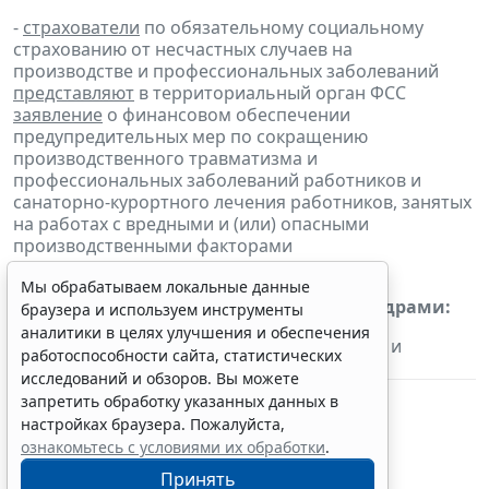
-
страхователи
по обязательному социальному
страхованию от несчастных случаев на
производстве и профессиональных заболеваний
представляют
в территориальный орган ФСС
заявление
о финансовом обеспечении
предупредительных мер по сокращению
производственного травматизма и
профессиональных заболеваний работников и
санаторно-курортного лечения работников, занятых
на работах с вредными и (или) опасными
производственными факторами
Мы обрабатываем локальные данные
Регулярные платежи за пользование недрами:
браузера и используем инструменты
аналитики в целях улучшения и обеспечения
- пользователи недр
перечисляют
платежи и
работоспособности сайта, статистических
представляют
расчеты за II квартал 2019 г.
исследований и обзоров. Вы можете
запретить обработку указанных данных в
настройках браузера. Пожалуйста,
ознакомьтесь с условиями их обработки
.
Принять