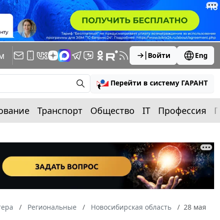
м
Войти
Eng
Перейти в систему ГАРАНТ
ование
Транспорт
Общество
IT
Профессия
П
тера
Региональные
Новосибирская область
28 мая