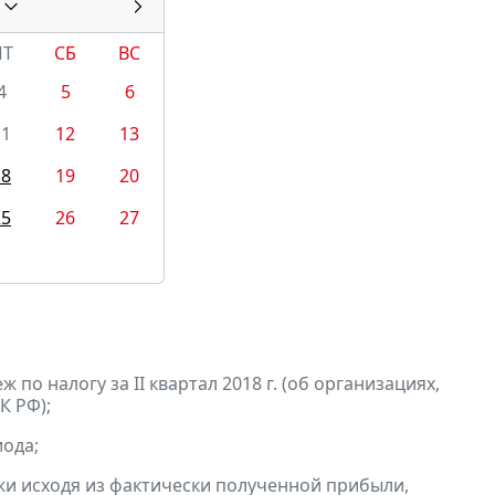
ПТ
СБ
ВС
4
5
6
11
12
13
18
19
20
25
26
27
по налогу за II квартал 2018 г. (об организациях,
К РФ);
ода;
и исходя из фактически полученной прибыли,