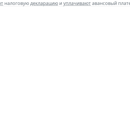
ют
налоговую
декларацию
и
уплачивают
авансовый плате