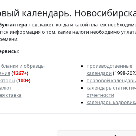
вый календарь. Новосибирская
бухгалтера
подскажет, когда и какой платеж необходи
вится информация о том, какие налоги необходимо уплат
ремени.
ервисы
:
 бланки и образцы
производственные
ения
(
1267+
)
календари
(1998-202
ляторы
(
100+
)
правовой календар
валют
календарь статисти
ая ставка
отчетности
календарь кадровик