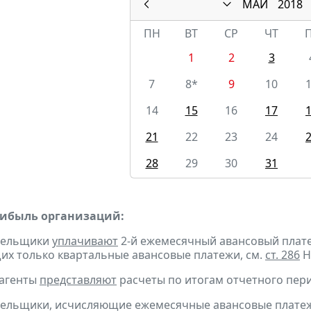
МАЙ
2018
ПН
ВТ
СР
ЧТ
1
2
3
7
8*
9
10
14
15
16
17
21
22
23
24
28
29
30
31
рибыль организаций:
ательщики
уплачивают
2-й ежемесячный авансовый платеж 
х только квартальные авансовые платежи, см.
ст. 286
Н
 агенты
представляют
расчеты по итогам отчетного пери
тельщики, исчисляющие ежемесячные авансовые платеж