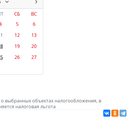
6
ПТ
СБ
ВС
4
5
6
11
12
13
18
19
20
25
26
27
 о выбранных объектах налогообложения, в
няется налоговая льгота