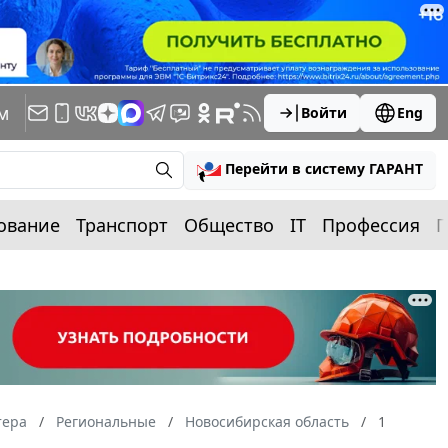
м
Войти
Eng
Перейти в систему ГАРАНТ
ование
Транспорт
Общество
IT
Профессия
П
тера
Региональные
Новосибирская область
1