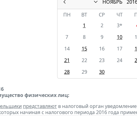
НОЯБРЬ
201
ПН
ВТ
СР
ЧТ
1
2
3*
7
8
9
10
14
15
16
17
21
22
23
24
28
29
30
16
мущество физических лиц:
тельщики
представляют
в налоговый орган уведомление
оторых начиная с налогового периода 2016 года приме