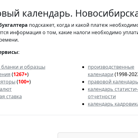
вый календарь. Новосибирская
бухгалтера
подскажет, когда и какой платеж необходи
вится информация о том, какие налоги необходимо уплат
ремени.
ервисы
:
 бланки и образцы
производственные
ения
(
1267+
)
календари
(1998-202
ляторы
(
100+
)
правовой календар
валют
календарь статисти
ая ставка
отчетности
календарь кадровик