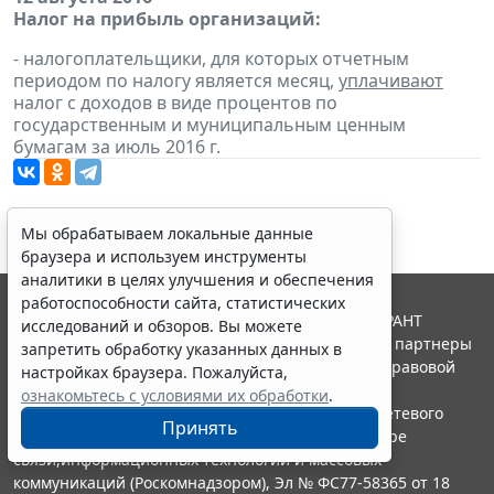
Налог на прибыль организаций:
- налогоплательщики, для которых отчетным
периодом по налогу является месяц,
уплачивают
налог с доходов в виде процентов по
государственным и муниципальным ценным
бумагам за июль 2016 г.
Мы обрабатываем локальные данные
браузера и используем инструменты
аналитики в целях улучшения и обеспечения
работоспособности сайта, статистических
© ООО "НПП "ГАРАНТ-СЕРВИС", 2026. Система ГАРАНТ
исследований и обзоров. Вы можете
выпускается с 1990 года. Компания "Гарант" и ее партнеры
запретить обработку указанных данных в
являются участниками Российской ассоциации правовой
настройках браузера. Пожалуйста,
информации ГАРАНТ.
ознакомьтесь с условиями их обработки
.
Портал ГАРАНТ.РУ зарегистрирован в качестве сетевого
Принять
издания Федеральной службой по надзору в сфере
связи,информационных технологий и массовых
коммуникаций (Роскомнадзором), Эл № ФС77-58365 от 18