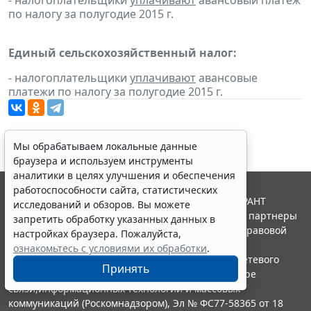
- налогоплательщики
уплачивают
авансовый платеж
по налогу за полугодие 2015 г.
Единый сельскохозяйственный налог:
- налогоплательщики
уплачивают
авансовые
платежи по налогу за полугодие 2015 г.
Мы обрабатываем локальные данные
браузера и используем инструменты
аналитики в целях улучшения и обеспечения
работоспособности сайта, статистических
© ООО "НПП "ГАРАНТ-СЕРВИС", 2026. Система ГАРАНТ
исследований и обзоров. Вы можете
выпускается с 1990 года. Компания "Гарант" и ее партнеры
запретить обработку указанных данных в
являются участниками Российской ассоциации правовой
настройках браузера. Пожалуйста,
информации ГАРАНТ.
ознакомьтесь с условиями их обработки
.
Портал ГАРАНТ.РУ зарегистрирован в качестве сетевого
Принять
издания Федеральной службой по надзору в сфере
связи,информационных технологий и массовых
коммуникаций (Роскомнадзором), Эл № ФС77-58365 от 18