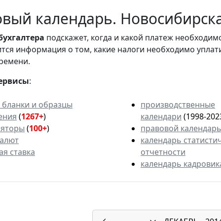
вый календарь. Новосибирская
бухгалтера
подскажет, когда и какой платеж необходи
вится информация о том, какие налоги необходимо уплат
ремени.
ервисы
:
 бланки и образцы
производственные
ения
(
1267+
)
календари
(1998-202
ляторы
(
100+
)
правовой календар
валют
календарь статисти
ая ставка
отчетности
календарь кадровик