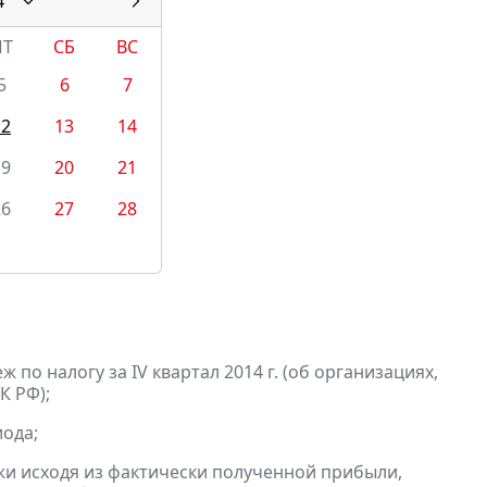
4
ПТ
СБ
ВС
5
6
7
12
13
14
19
20
21
26
27
28
по налогу за IV квартал 2014 г. (об организациях,
К РФ);
ода;
и исходя из фактически полученной прибыли,