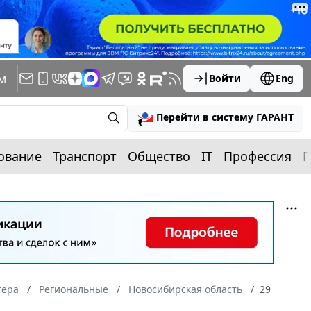
м
Войти
Eng
Перейти в систему ГАРАНТ
ование
Транспорт
Общество
IT
Профессия
П
тера
Региональные
Новосибирская область
29