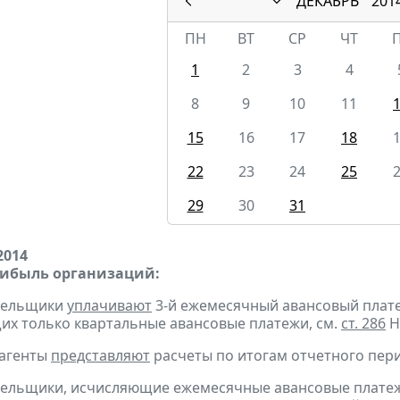
ДЕКАБРЬ
201
ПН
ВТ
СР
ЧТ
1
2
3
4
8
9
10
11
15
16
17
18
22
23
24
25
29
30
31
2014
рибыль организаций:
ательщики
уплачивают
3-й ежемесячный авансовый платеж 
х только квартальные авансовые платежи, см.
ст. 286
Н
 агенты
представляют
расчеты по итогам отчетного пери
тельщики, исчисляющие ежемесячные авансовые платеж