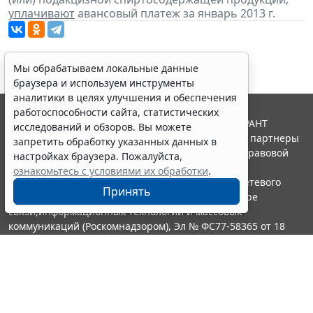
уплачивают
авансовый платеж за январь 2013 г.
Мы обрабатываем локальные данные
браузера и используем инструменты
аналитики в целях улучшения и обеспечения
работоспособности сайта, статистических
© ООО "НПП "ГАРАНТ-СЕРВИС", 2026. Система ГАРАНТ
исследований и обзоров. Вы можете
выпускается с 1990 года. Компания "Гарант" и ее партнеры
запретить обработку указанных данных в
являются участниками Российской ассоциации правовой
настройках браузера. Пожалуйста,
информации ГАРАНТ.
ознакомьтесь с условиями их обработки
.
Портал ГАРАНТ.РУ зарегистрирован в качестве сетевого
Принять
издания Федеральной службой по надзору в сфере
связи,информационных технологий и массовых
коммуникаций (Роскомнадзором), Эл № ФС77-58365 от 18
июня 2014 года.
16+
Контакты
8-800-200-88-88