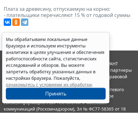
Плата за древесину, отпускаемую на корню:
- плательщики перечисляют 15 % от годовой суммы
Мы обрабатываем локальные данные
браузера и используем инструменты
аналитики в целях улучшения и обеспечения
работоспособности сайта, статистических
© ООО "НПП "ГАРАНТ-СЕРВИС", 2026. Система ГАРАНТ
исследований и обзоров. Вы можете
выпускается с 1990 года. Компания "Гарант" и ее партнеры
запретить обработку указанных данных в
являются участниками Российской ассоциации правовой
настройках браузера. Пожалуйста,
информации ГАРАНТ.
ознакомьтесь с условиями их обработки
.
Портал ГАРАНТ.РУ зарегистрирован в качестве сетевого
Принять
издания Федеральной службой по надзору в сфере
связи,информационных технологий и массовых
коммуникаций (Роскомнадзором), Эл № ФС77-58365 от 18
июня 2014 года.
16+
Контакты
8-800-200-88-88