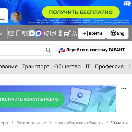
м
Войти
Eng
Перейти в систему ГАРАНТ
ование
Транспорт
Общество
IT
Профессия
П
тера
Региональные
Новосибирская область
30 марта