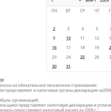
МАРТ
2009
ПН
ВТ
СР
ЧТ
2
3
4
5
9
10
11
12
16
17
18
19
23
24
25
26
30
31
09
зносы на обязательное пенсионное страхование:
ели представляют в налоговые органы декларацию за2008
ибыль организаций:
тельщики представляют налоговую декларацию и уплачива
агенты представляют налоговый расчет за 2008 г. ;