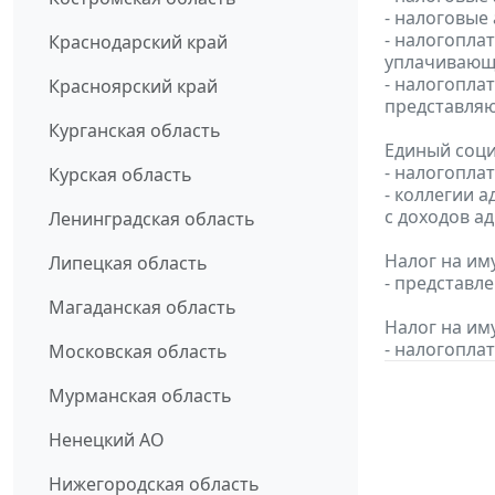
- налоговые
- налогопла
Краснодарский край
уплачивающи
- налогопла
Красноярский край
представляю
Курганская область
Единый соци
- налогопла
Курская область
- коллегии 
с доходов а
Ленинградская область
Налог на им
Липецкая область
- представле
Магаданская область
Налог на им
- налогопла
Московская область
Мурманская область
Ненецкий АО
Нижегородская область