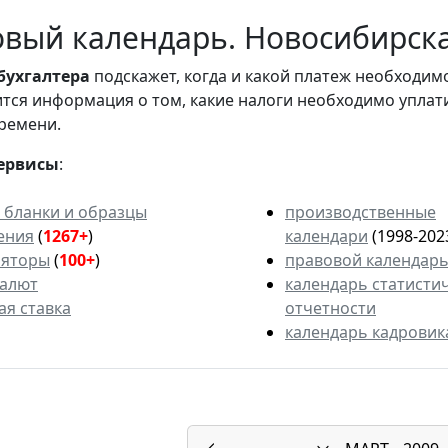
вый календарь. Новосибирская
бухгалтера
подскажет, когда и какой платеж необходи
вится информация о том, какие налоги необходимо уплат
ремени.
ервисы
:
 бланки и образцы
производственные
ения
(
1267+
)
календари
(1998-202
ляторы
(
100+
)
правовой календар
валют
календарь статисти
ая ставка
отчетности
календарь кадровик