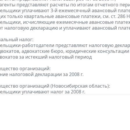
 агенты представляют расчеты по итогам отчетного пери
тельщики уплачивают 3-й ежемесячный авансовый платеж п
х только квартальные авансовые платежи, см. ст. 286 НК
тельщики, исчисляющие ежемесячные авансовые платеж
т налоговую декларацию и уплачивают авансовый платеж
альный налог:
тельщики-работодатели представляют налоговую деклара
адвокатов, адвокатские бюро, юридические консультаци
двокатов за истекший налоговый период
ущество организаций:
ние налоговой декларации за 2008 г.
ущество организаций (Новосибирская область):
тельщики уплачивают налог за 2008 г.