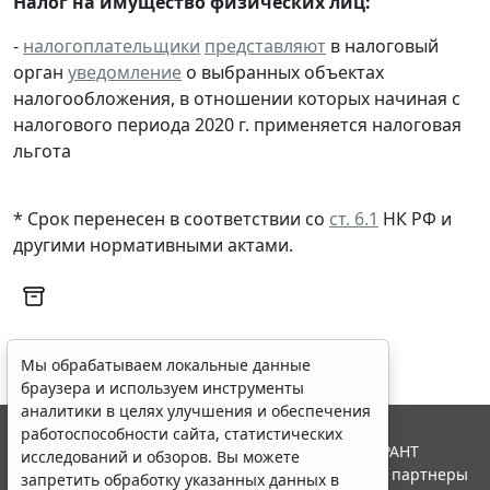
Налог на имущество физических лиц:
-
налогоплательщики
представляют
в налоговый
орган
уведомление
о выбранных объектах
налогообложения, в отношении которых начиная с
налогового периода 2020 г. применяется налоговая
льгота
* Срок перенесен в соответствии со
ст. 6.1
НК РФ и
другими нормативными актами.
Мы обрабатываем локальные данные
браузера и используем инструменты
аналитики в целях улучшения и обеспечения
работоспособности сайта, статистических
© ООО "НПП "ГАРАНТ-СЕРВИС", 2026. Система ГАРАНТ
исследований и обзоров. Вы можете
выпускается с 1990 года. Компания "Гарант" и ее партнеры
запретить обработку указанных данных в