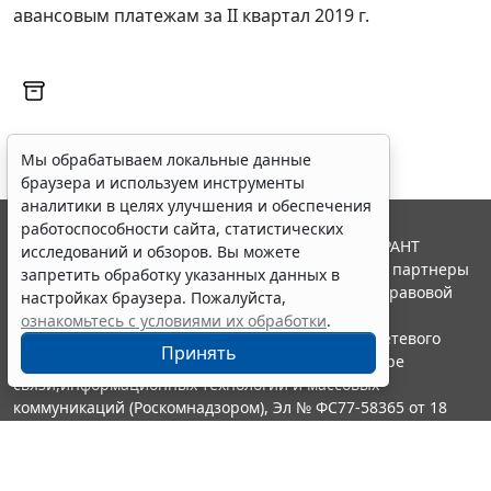
авансовым платежам за II квартал 2019 г.
Мы обрабатываем локальные данные
браузера и используем инструменты
аналитики в целях улучшения и обеспечения
работоспособности сайта, статистических
© ООО "НПП "ГАРАНТ-СЕРВИС", 2026. Система ГАРАНТ
исследований и обзоров. Вы можете
выпускается с 1990 года. Компания "Гарант" и ее партнеры
запретить обработку указанных данных в
являются участниками Российской ассоциации правовой
настройках браузера. Пожалуйста,
информации ГАРАНТ.
ознакомьтесь с условиями их обработки
.
Портал ГАРАНТ.РУ зарегистрирован в качестве сетевого
Принять
издания Федеральной службой по надзору в сфере
связи,информационных технологий и массовых
коммуникаций (Роскомнадзором), Эл № ФС77-58365 от 18
июня 2014 года.
16+