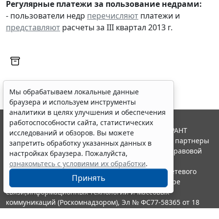
Регулярные платежи за пользование недрами:
- пользователи недр
перечисляют
платежи и
представляют
расчеты за III квартал 2013 г.
Мы обрабатываем локальные данные
браузера и используем инструменты
аналитики в целях улучшения и обеспечения
работоспособности сайта, статистических
© ООО "НПП "ГАРАНТ-СЕРВИС", 2026. Система ГАРАНТ
исследований и обзоров. Вы можете
выпускается с 1990 года. Компания "Гарант" и ее партнеры
запретить обработку указанных данных в
являются участниками Российской ассоциации правовой
настройках браузера. Пожалуйста,
информации ГАРАНТ.
ознакомьтесь с условиями их обработки
.
Портал ГАРАНТ.РУ зарегистрирован в качестве сетевого
Принять
издания Федеральной службой по надзору в сфере
связи,информационных технологий и массовых
коммуникаций (Роскомнадзором), Эл № ФС77-58365 от 18
июня 2014 года.