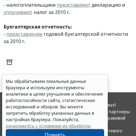
- налогоплательщики
представляют
декларацию и
уплачивают
налог за 2010 г.
Бухгалтерская отчетность:
-
представление
годовой бухгалтерской отчетности
за 2010 г.
Мы обрабатываем локальные данные
браузера и используем инструменты
аналитики в целях улучшения и обеспечения
работоспособности сайта, статистических
© ООО "НПП "ГАРАНТ-СЕРВИС", 2026. Система ГАРАНТ
исследований и обзоров. Вы можете
выпускается с 1990 года. Компания "Гарант" и ее партнеры
запретить обработку указанных данных в
являются участниками Российской ассоциации правовой
настройках браузера. Пожалуйста,
информации ГАРАНТ.
ознакомьтесь с условиями их обработки
.
Портал ГАРАНТ.РУ зарегистрирован в качестве сетевого
Принять