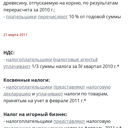
древесину, отпускаемую на корню, по результатам
перерасчета за 2010 г.;
-
плательщики
перечисляют
10 % от годовой суммы
21 марта 2011
НДС:
-
налогоплательщики
(
налоговые агенты
)
уплачивают
1/3 суммы налога за IV квартал 2010 г.*
Косвенные налоги:
-
налогоплательщики
представляют
налоговую
декларацию
и
уплачивают
налоги по товарам,
принятым на учет в феврале 2011 г.*
Налог на игорный бизнес:
- налогоплательщики
представляют
налоговую
декларацию
и
уплачивают
налог за февраль 2011 г.*