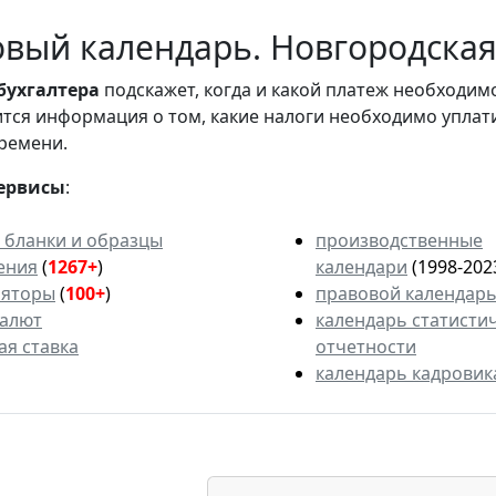
вый календарь. Новгородская 
бухгалтера
подскажет, когда и какой платеж необходи
вится информация о том, какие налоги необходимо уплат
ремени.
ервисы
:
 бланки и образцы
производственные
ения
(
1267+
)
календари
(1998-202
ляторы
(
100+
)
правовой календар
валют
календарь статисти
ая ставка
отчетности
календарь кадровик