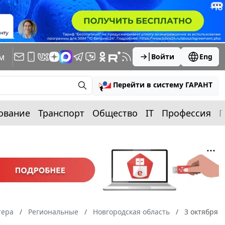
м
Войти
Eng
Перейти в систему ГАРАНТ
ование
Транспорт
Общество
IT
Профессия
П
тера
Региональные
Новгородская область
3 октября