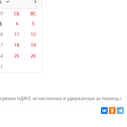
5
ПТ
СБ
ВС
3
4
5
10
11
12
17
18
19
24
25
26
31
суммах НДФЛ, исчисленных и удержанных за период с