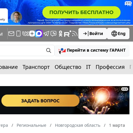
м
Войти
Eng
Перейти в систему ГАРАНТ
ование
Транспорт
Общество
IT
Профессия
П
тера
Региональные
Новгородская область
1 марта