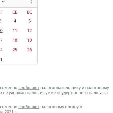
ПТ
СБ
ВС
3
4
5
10
11
12
17
18
19
24
25
26
31
письменно
сообщают
налогоплательщику и налоговому
о не удержан налог, и сумме неудержанного налога за
письменно
сообщают
налоговому органу о
 2021 г.