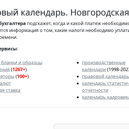
вый календарь. Новгородская 
бухгалтера
подскажет, когда и какой платеж необходи
вится информация о том, какие налоги необходимо уплат
ремени.
ервисы
:
 бланки и образцы
производственные
ения
(
1267+
)
календари
(1998-202
ляторы
(
100+
)
правовой календар
валют
календарь статисти
ая ставка
отчетности
календарь кадровик