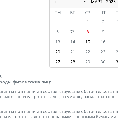
МАРТ
2023
ПН
ВТ
СР
ЧТ
1
2
6
7*
8
9
13
14
15
16
20
21
22
23
27
28
29
30
3
оходы физических лиц:
 агенты при наличии соответствующих обстоятельств 
возможности удержать налог, о суммах дохода, с которог
 агенты при наличии соответствующих обстоятельств 
ти удержать налог по операциям с ценными бумагами за