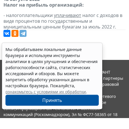
Налог на прибыль организаций:
- налогоплательщики
уплачивают
налог с доходов в
виде процентов по государственным и
муниципальным ценным бумагам за июль 2022 г.
Мы обрабатываем локальные данные
браузера и используем инструменты
аналитики в целях улучшения и обеспечения
работоспособности сайта, статистических
© ООО "НПП "ГАРАНТ-СЕРВИС", 2026. Система ГАРАНТ
исследований и обзоров. Вы можете
выпускается с 1990 года. Компания "Гарант" и ее партнеры
запретить обработку указанных данных в
являются участниками Российской ассоциации правовой
настройках браузера. Пожалуйста,
информации ГАРАНТ.
ознакомьтесь с условиями их обработки
.
Портал ГАРАНТ.РУ зарегистрирован в качестве сетевого
Принять
издания Федеральной службой по надзору в сфере
связи,информационных технологий и массовых
коммуникаций (Роскомнадзором), Эл № ФС77-58365 от 18
июня 2014 года.