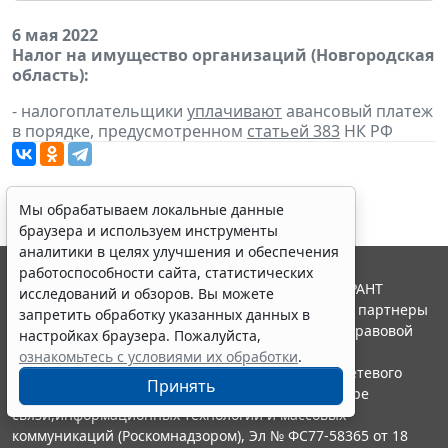
6 мая 2022
Налог на имущество организаций (Новгородская
область):
- налогоплательщики
уплачивают
авансовый платеж
в порядке, предусмотренном
статьей 383
НК РФ
Мы обрабатываем локальные данные
браузера и используем инструменты
аналитики в целях улучшения и обеспечения
работоспособности сайта, статистических
© ООО "НПП "ГАРАНТ-СЕРВИС", 2026. Система ГАРАНТ
исследований и обзоров. Вы можете
выпускается с 1990 года. Компания "Гарант" и ее партнеры
запретить обработку указанных данных в
являются участниками Российской ассоциации правовой
настройках браузера. Пожалуйста,
информации ГАРАНТ.
ознакомьтесь с условиями их обработки
.
Портал ГАРАНТ.РУ зарегистрирован в качестве сетевого
Принять
издания Федеральной службой по надзору в сфере
связи,информационных технологий и массовых
коммуникаций (Роскомнадзором), Эл № ФС77-58365 от 18