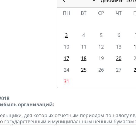
ДЕКАБРЬ
201
ПН
ВТ
СР
ЧТ
3
4
5
6
10
11
12
13
17
18
19
20
24
25
26
27
31
2018
рибыль организаций:
тельщики, для которых отчетным периодом по налогу яв
о государственным и муниципальным ценным бумагам за