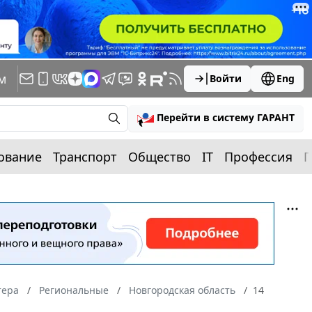
м
Войти
Eng
Перейти в систему ГАРАНТ
ование
Транспорт
Общество
IT
Профессия
П
тера
Региональные
Новгородская область
14