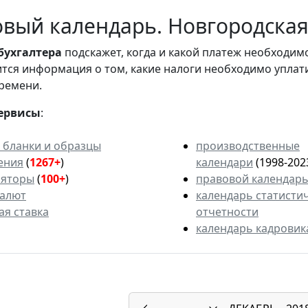
вый календарь. Новгородская 
бухгалтера
подскажет, когда и какой платеж необходи
вится информация о том, какие налоги необходимо уплат
ремени.
ервисы
:
 бланки и образцы
производственные
ения
(
1267+
)
календари
(1998-202
ляторы
(
100+
)
правовой календар
валют
календарь статисти
ая ставка
отчетности
календарь кадровик