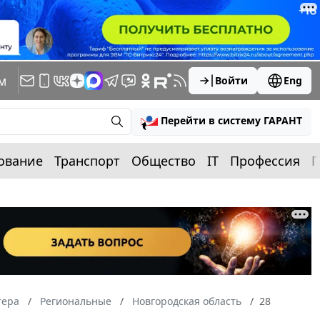
м
Войти
Eng
Перейти в систему ГАРАНТ
ование
Транспорт
Общество
IT
Профессия
П
тера
Региональные
Новгородская область
28