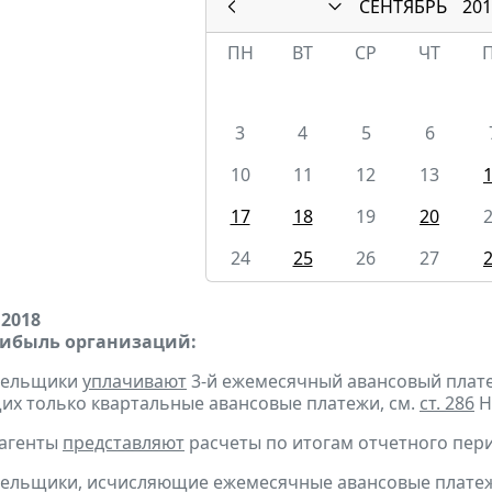
СЕНТЯБРЬ
201
ПН
ВТ
СР
ЧТ
3
4
5
6
10
11
12
13
17
18
19
20
24
25
26
27
 2018
рибыль организаций:
ательщики
уплачивают
3-й ежемесячный авансовый платеж 
х только квартальные авансовые платежи, см.
ст. 286
Н
 агенты
представляют
расчеты по итогам отчетного пери
тельщики, исчисляющие ежемесячные авансовые платеж