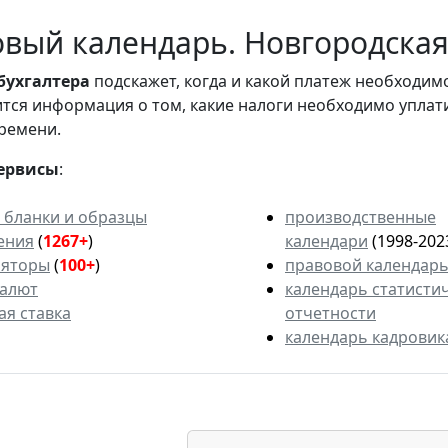
вый календарь. Новгородская 
бухгалтера
подскажет, когда и какой платеж необходи
вится информация о том, какие налоги необходимо уплат
ремени.
ервисы
:
 бланки и образцы
производственные
ения
(
1267+
)
календари
(1998-202
ляторы
(
100+
)
правовой календар
валют
календарь статисти
ая ставка
отчетности
календарь кадровик