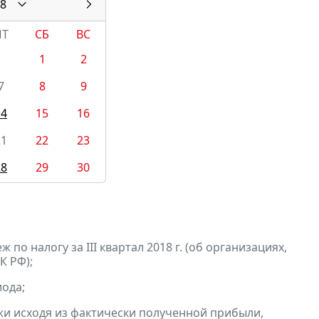
8
ПТ
СБ
ВС
1
2
7
8
9
14
15
16
21
22
23
28
29
30
по налогу за III квартал 2018 г. (об организациях,
К РФ);
ода;
и исходя из фактически полученной прибыли,