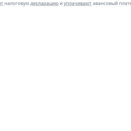
ют
налоговую
декларацию
и
уплачивают
авансовый платеж