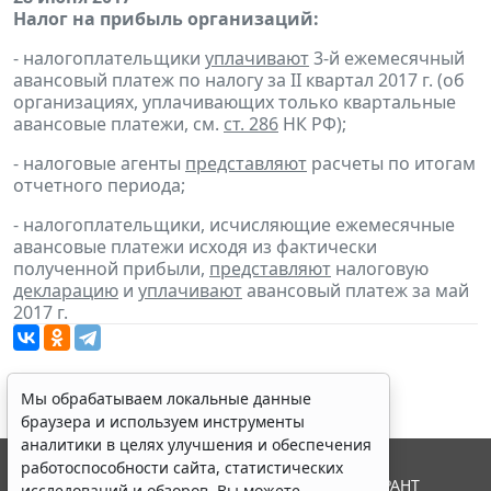
Налог на прибыль организаций:
- налогоплательщики
уплачивают
3-й ежемесячный
авансовый платеж по налогу за II квартал 2017 г. (об
организациях, уплачивающих только квартальные
авансовые платежи, см.
ст. 286
НК РФ);
- налоговые агенты
представляют
расчеты по итогам
отчетного периода;
- налогоплательщики, исчисляющие ежемесячные
авансовые платежи исходя из фактически
полученной прибыли,
представляют
налоговую
декларацию
и
уплачивают
авансовый платеж за май
2017 г.
Мы обрабатываем локальные данные
браузера и используем инструменты
аналитики в целях улучшения и обеспечения
работоспособности сайта, статистических
© ООО "НПП "ГАРАНТ-СЕРВИС", 2026. Система ГАРАНТ
исследований и обзоров. Вы можете