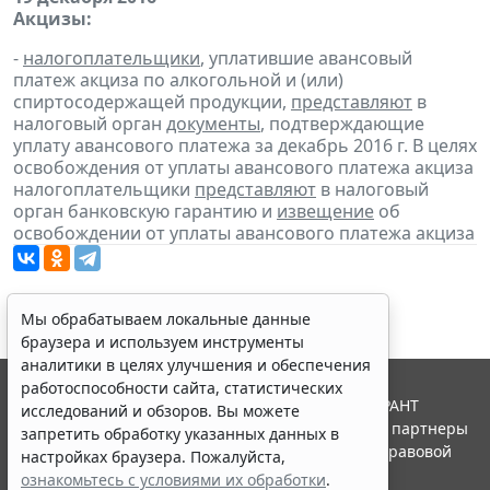
Акцизы:
-
налогоплательщики
, уплатившие авансовый
платеж акциза по алкогольной и (или)
спиртосодержащей продукции,
представляют
в
налоговый орган
документы
, подтверждающие
уплату авансового платежа за декабрь 2016 г. В целях
освобождения от уплаты авансового платежа акциза
налогоплательщики
представляют
в налоговый
орган банковскую гарантию и
извещение
об
освобождении от уплаты авансового платежа акциза
Мы обрабатываем локальные данные
браузера и используем инструменты
аналитики в целях улучшения и обеспечения
работоспособности сайта, статистических
© ООО "НПП "ГАРАНТ-СЕРВИС", 2026. Система ГАРАНТ
исследований и обзоров. Вы можете
выпускается с 1990 года. Компания "Гарант" и ее партнеры
запретить обработку указанных данных в
являются участниками Российской ассоциации правовой
настройках браузера. Пожалуйста,
информации ГАРАНТ.
ознакомьтесь с условиями их обработки
.