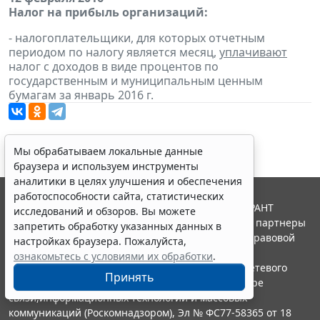
Налог на прибыль организаций:
- налогоплательщики, для которых отчетным
периодом по налогу является месяц,
уплачивают
налог с доходов в виде процентов по
государственным и муниципальным ценным
бумагам за январь 2016 г.
Мы обрабатываем локальные данные
браузера и используем инструменты
аналитики в целях улучшения и обеспечения
работоспособности сайта, статистических
© ООО "НПП "ГАРАНТ-СЕРВИС", 2026. Система ГАРАНТ
исследований и обзоров. Вы можете
выпускается с 1990 года. Компания "Гарант" и ее партнеры
запретить обработку указанных данных в
являются участниками Российской ассоциации правовой
настройках браузера. Пожалуйста,
информации ГАРАНТ.
ознакомьтесь с условиями их обработки
.
Портал ГАРАНТ.РУ зарегистрирован в качестве сетевого
Принять
издания Федеральной службой по надзору в сфере
связи,информационных технологий и массовых
коммуникаций (Роскомнадзором), Эл № ФС77-58365 от 18