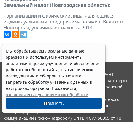
Земельный налог (Новгородская область):
- организации и физические лица, являющиеся
индивидуальными предпринимателями г. Великого
Новгорода,
уплачивают
налог за 2013 г.
Мы обрабатываем локальные данные
браузера и используем инструменты
аналитики в целях улучшения и обеспечения
работоспособности сайта, статистических
© ООО "НПП "ГАРАНТ-СЕРВИС", 2026. Система ГАРАНТ
исследований и обзоров. Вы можете
выпускается с 1990 года. Компания "Гарант" и ее партнеры
запретить обработку указанных данных в
являются участниками Российской ассоциации правовой
настройках браузера. Пожалуйста,
информации ГАРАНТ.
ознакомьтесь с условиями их обработки
.
Портал ГАРАНТ.РУ зарегистрирован в качестве сетевого
Принять
издания Федеральной службой по надзору в сфере
связи,информационных технологий и массовых
коммуникаций (Роскомнадзором), Эл № ФС77-58365 от 18
июня 2014 года.