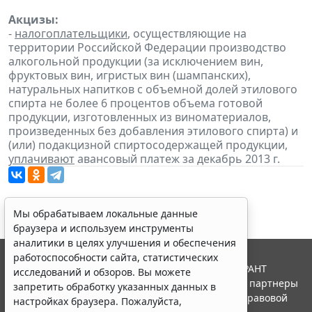
Акцизы:
-
налогоплательщики
, осуществляющие на
территории Российской Федерации производство
алкогольной продукции (за исключением вин,
фруктовых вин, игристых вин (шампанских),
натуральных напитков с объемной долей этилового
спирта не более 6 процентов объема готовой
продукции, изготовленных из виноматериалов,
произведенных без добавления этилового спирта) и
(или) подакцизной спиртосодержащей продукции,
уплачивают
авансовый платеж за декабрь 2013 г.
Мы обрабатываем локальные данные
браузера и используем инструменты
аналитики в целях улучшения и обеспечения
работоспособности сайта, статистических
© ООО "НПП "ГАРАНТ-СЕРВИС", 2026. Система ГАРАНТ
исследований и обзоров. Вы можете
выпускается с 1990 года. Компания "Гарант" и ее партнеры
запретить обработку указанных данных в
являются участниками Российской ассоциации правовой
настройках браузера. Пожалуйста,