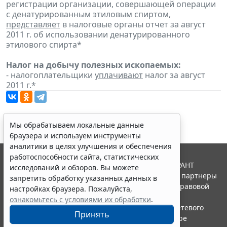
регистрации организации, совершающей операции
с денатурированным этиловым спиртом,
представляет
в налоговые органы отчет за август
2011 г. об использовании денатурированного
этилового спирта*
Налог на добычу полезных ископаемых:
- налогоплательщики
уплачивают
налог за август
2011 г.*
Мы обрабатываем локальные данные
браузера и используем инструменты
аналитики в целях улучшения и обеспечения
работоспособности сайта, статистических
© ООО "НПП "ГАРАНТ-СЕРВИС", 2026. Система ГАРАНТ
исследований и обзоров. Вы можете
выпускается с 1990 года. Компания "Гарант" и ее партнеры
запретить обработку указанных данных в
являются участниками Российской ассоциации правовой
настройках браузера. Пожалуйста,
информации ГАРАНТ.
ознакомьтесь с условиями их обработки
.
Портал ГАРАНТ.РУ зарегистрирован в качестве сетевого
Принять
издания Федеральной службой по надзору в сфере