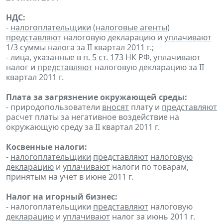
НДС:
-
налогоплательщики
(
налоговые агенты
)
представляют
налоговую декларацию и
уплачивают
1/3 суммы налога за II квартал 2011 г.;
- лица, указанные в
п. 5 ст. 173
НК РФ,
уплачивают
налог и
представляют
налоговую декларацию за II
квартал 2011 г.
Плата за загрязнение окружающей среды:
- природопользователи
вносят
плату и
представляют
расчет платы за негативное воздействие на
окружающую среду за II квартал 2011 г.
Косвенные налоги:
-
налогоплательщики
представляют
налоговую
декларацию
и
уплачивают
налоги по товарам,
принятым на учет в июне 2011 г.
Налог на игорный бизнес:
- налогоплательщики
представляют
налоговую
декларацию
и
уплачивают
налог за июнь 2011 г.