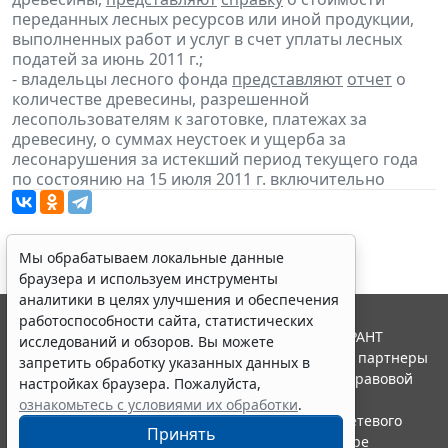
переданных лесных ресурсов или иной продукции,
выполненных работ и услуг в счет уплаты лесных
податей за июнь 2011 г.;
- владельцы лесного фонда
представляют
отчет
о
количестве древесины, разрешенной
лесопользователям к заготовке, платежах за
древесину, о суммах неустоек и ущерба за
лесонарушения за истекший период текущего года
по состоянию на 15 июля 2011 г. включительно
Мы обрабатываем локальные данные
браузера и используем инструменты
аналитики в целях улучшения и обеспечения
работоспособности сайта, статистических
© ООО "НПП "ГАРАНТ-СЕРВИС", 2026. Система ГАРАНТ
исследований и обзоров. Вы можете
выпускается с 1990 года. Компания "Гарант" и ее партнеры
запретить обработку указанных данных в
являются участниками Российской ассоциации правовой
настройках браузера. Пожалуйста,
информации ГАРАНТ.
ознакомьтесь с условиями их обработки
.
Портал ГАРАНТ.РУ зарегистрирован в качестве сетевого
Принять
издания Федеральной службой по надзору в сфере