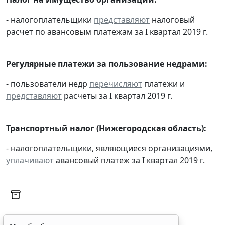
- налогоплательщики
представляют
налоговый
расчет по авансовым платежам за I квартал 2019 г.
Регулярные платежи за пользование недрами:
- пользователи недр
перечисляют
платежи и
представляют
расчеты за I квартал 2019 г.
Транспортный налог (Нижегородская область):
- налогоплательщики, являющиеся организациями,
Мы обрабатываем локальные данные
уплачивают
авансовый платеж за I квартал 2019 г.
браузера и используем инструменты
аналитики в целях улучшения и обеспечения
работоспособности сайта, статистических
исследований и обзоров. Вы можете
запретить обработку указанных данных в
настройках браузера. Пожалуйста,
ознакомьтесь с условиями их обработки
.