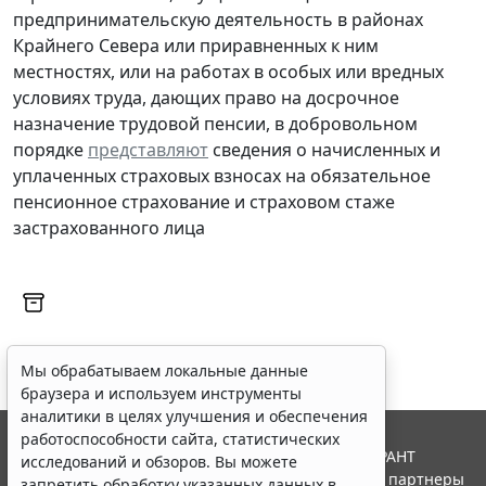
предпринимательскую деятельность в районах
Крайнего Севера или приравненных к ним
местностях, или на работах в особых или вредных
условиях труда, дающих право на досрочное
назначение трудовой пенсии, в добровольном
порядке
представляют
сведения о начисленных и
уплаченных страховых взносах на обязательное
пенсионное страхование и страховом стаже
застрахованного лица
Мы обрабатываем локальные данные
браузера и используем инструменты
аналитики в целях улучшения и обеспечения
работоспособности сайта, статистических
© ООО "НПП "ГАРАНТ-СЕРВИС", 2026. Система ГАРАНТ
исследований и обзоров. Вы можете
выпускается с 1990 года. Компания "Гарант" и ее партнеры
запретить обработку указанных данных в