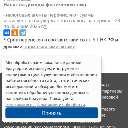
Налог на доходы физических лиц:
- налоговые агенты
перечисляют
суммы
исчисленного и удержанного налога за период с 23
по 30 июня 2025 г.
*
* Срок перенесен в соответствии со
ст. 6.1
НК РФ и
другими
нормативными актами
.
Мы обрабатываем локальные данные
браузера и используем инструменты
аналитики в целях улучшения и обеспечения
работоспособности сайта, статистических
© ООО "НПП "ГАРАНТ-СЕРВИС", 2026. Система ГАРАНТ
исследований и обзоров. Вы можете
выпускается с 1990 года. Компания "Гарант" и ее партнеры
запретить обработку указанных данных в
являются участниками Российской ассоциации правовой
настройках браузера. Пожалуйста,
информации ГАРАНТ.
ознакомьтесь с условиями их обработки
.
Портал ГАРАНТ.РУ зарегистрирован в качестве сетевого
Принять
издания Федеральной службой по надзору в сфере
связи,информационных технологий и массовых
коммуникаций (Роскомнадзором), Эл № ФС77-58365 от 18