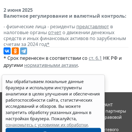
2 июня 2025
Валютное регулирование и валютный контроль:
- физические лица - резиденты
представляют
в
налоговые органы
отчет
о движении денежных
средств и иных финансовых активов по зарубежным
счетам за 2024 год
*
* Срок перенесен в соответствии со
ст. 6.1
НК РФ и
другими
нормативными актами
.
Мы обрабатываем локальные данные
браузера и используем инструменты
аналитики в целях улучшения и обеспечения
работоспособности сайта, статистических
© ООО "НПП "ГАРАНТ-СЕРВИС", 2026. Система ГАРАНТ
исследований и обзоров. Вы можете
выпускается с 1990 года. Компания "Гарант" и ее партнеры
запретить обработку указанных данных в
являются участниками Российской ассоциации правовой
настройках браузера. Пожалуйста,
информации ГАРАНТ.
ознакомьтесь с условиями их обработки
.
Портал ГАРАНТ.РУ зарегистрирован в качестве сетевого