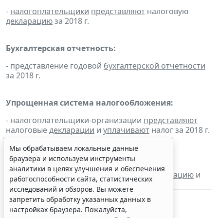
-
налогоплательщики
представляют
налоговую
декларацию
за 2018 г.
Бухгалтерская отчетность:
- представление годовой
бухгалтерской отчетности
за 2018 г.
Упрощенная система налогообложения:
- налогоплательщики-организации
представляют
налоговые
декларации
и
уплачивают
налог за 2018 г.
Мы обрабатываем локальные данные
Единый сельскохозяйственный налог:
браузера и используем инструменты
аналитики в целях улучшения и обеспечения
- налогоплательщики
представляют
декларацию
и
работоспособности сайта, статистических
уплачивают
налог за 2018 г.
исследований и обзоров. Вы можете
запретить обработку указанных данных в
настройках браузера. Пожалуйста,