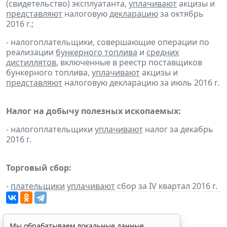
(свидетельство) эксплуатанта,
уплачивают
акцизы и
представляют
налоговую
декларацию
за октябрь
2016 г.;
- налогоплательщики, совершающие операции по
реализации
бункерного топлива
и
средних
дистиллятов
, включенные в реестр поставщиков
бункерного топлива,
уплачивают
акцизы и
представляют
налоговую декларацию за июль 2016 г.
Налог на добычу полезных ископаемых:
- налогоплательщики
уплачивают
налог за декабрь
2016 г.
Торговый сбор:
-
плательщики
уплачивают
сбор за IV квартал 2016 г.
Мы обрабатываем локальные данные