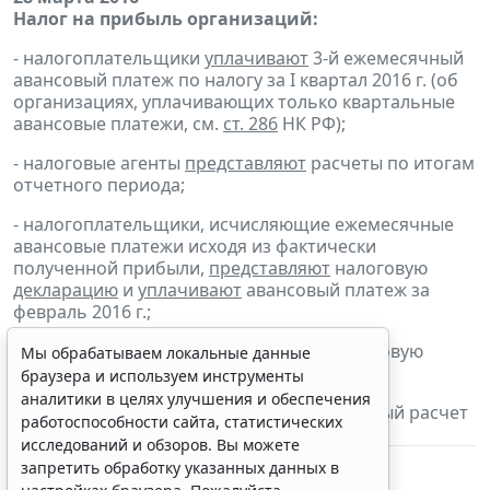
Налог на прибыль организаций:
- налогоплательщики
уплачивают
3-й ежемесячный
авансовый платеж по налогу за I квартал 2016 г. (об
организациях, уплачивающих только квартальные
авансовые платежи, см.
ст. 286
НК РФ);
- налоговые агенты
представляют
расчеты по итогам
отчетного периода;
- налогоплательщики, исчисляющие ежемесячные
авансовые платежи исходя из фактически
полученной прибыли,
представляют
налоговую
декларацию
и
уплачивают
авансовый платеж за
февраль 2016 г.;
- налогоплательщики
представляют
налоговую
Мы обрабатываем локальные данные
декларацию
и
уплачивают
налог за 2015 г.;
браузера и используем инструменты
аналитики в целях улучшения и обеспечения
- налоговые агенты
представляют
налоговый расчет
работоспособности сайта, статистических
за 2015 г.
исследований и обзоров. Вы можете
запретить обработку указанных данных в