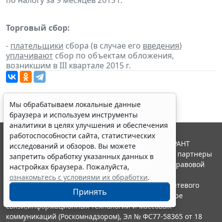
по налогу за 9 месяцев 2015 г.
Торговый сбор:
-
плательщики
сбора (в случае его
введения
)
уплачивают
сбор по объектам обложения,
возникшим в III квартале 2015 г.
Мы обрабатываем локальные данные
браузера и используем инструменты
аналитики в целях улучшения и обеспечения
работоспособности сайта, статистических
© ООО "НПП "ГАРАНТ-СЕРВИС", 2026. Система ГАРАНТ
исследований и обзоров. Вы можете
выпускается с 1990 года. Компания "Гарант" и ее партнеры
запретить обработку указанных данных в
являются участниками Российской ассоциации правовой
настройках браузера. Пожалуйста,
информации ГАРАНТ.
ознакомьтесь с условиями их обработки
.
Портал ГАРАНТ.РУ зарегистрирован в качестве сетевого
Принять
издания Федеральной службой по надзору в сфере
связи,информационных технологий и массовых
коммуникаций (Роскомнадзором), Эл № ФС77-58365 от 18