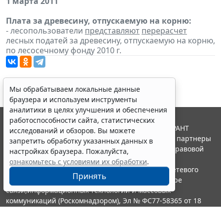
1 марта 2011
Плата за древесину, отпускаемую на корню:
- лесопользователи
представляют
перерасчет
лесных податей за древесину, отпускаемую на корню,
по лесосечному фонду 2010 г.
Мы обрабатываем локальные данные
браузера и используем инструменты
аналитики в целях улучшения и обеспечения
работоспособности сайта, статистических
© ООО "НПП "ГАРАНТ-СЕРВИС", 2026. Система ГАРАНТ
исследований и обзоров. Вы можете
выпускается с 1990 года. Компания "Гарант" и ее партнеры
запретить обработку указанных данных в
являются участниками Российской ассоциации правовой
настройках браузера. Пожалуйста,
информации ГАРАНТ.
ознакомьтесь с условиями их обработки
.
Портал ГАРАНТ.РУ зарегистрирован в качестве сетевого
Принять
издания Федеральной службой по надзору в сфере
связи,информационных технологий и массовых
коммуникаций (Роскомнадзором), Эл № ФС77-58365 от 18
июня 2014 года.