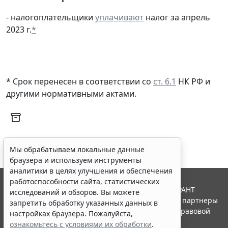
- налогоплательщики
уплачивают
налог за апрель
2023 г.
*
* Срок перенесен в соответствии со
ст. 6.1
НК РФ и
другими
нормативными актами
.
Мы обрабатываем локальные данные
браузера и используем инструменты
аналитики в целях улучшения и обеспечения
работоспособности сайта, статистических
© ООО "НПП "ГАРАНТ-СЕРВИС", 2026. Система ГАРАНТ
исследований и обзоров. Вы можете
выпускается с 1990 года. Компания "Гарант" и ее партнеры
запретить обработку указанных данных в
являются участниками Российской ассоциации правовой
настройках браузера. Пожалуйста,
информации ГАРАНТ.
ознакомьтесь с условиями их обработки
.