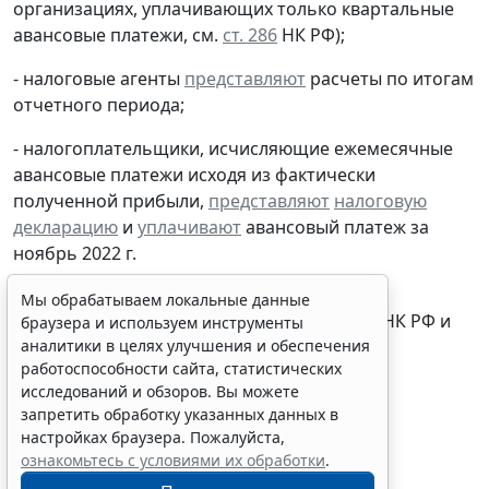
организациях, уплачивающих только квартальные
авансовые платежи, см.
ст. 286
НК РФ);
- налоговые агенты
представляют
расчеты по итогам
отчетного периода;
- налогоплательщики, исчисляющие ежемесячные
авансовые платежи исходя из фактически
полученной прибыли,
представляют
налоговую
декларацию
и
уплачивают
авансовый платеж за
ноябрь 2022 г.
Мы обрабатываем локальные данные
* Срок перенесен в соответствии со
ст. 6.1
НК РФ и
браузера и используем инструменты
другими
нормативными актами
.
аналитики в целях улучшения и обеспечения
работоспособности сайта, статистических
исследований и обзоров. Вы можете
запретить обработку указанных данных в
настройках браузера. Пожалуйста,
ознакомьтесь с условиями их обработки
.