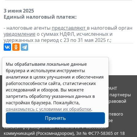
3 июня 2025
Единый налоговый платеж:
- налоговые агенты
представляют
в налоговый орган
уведомление
о суммах НДФЛ, исчисленных и
удержанных за период с 23 по 31 мая 2025 г.;
Мы обрабатываем локальные данные
браузера и используем инструменты
аналитики в целях улучшения и обеспечения
работоспособности сайта, статистических
© ООО "НПП "ГАРАНТ-СЕРВИС", 2026. Система ГАРАНТ
исследований и обзоров. Вы можете
выпускается с 1990 года. Компания "Гарант" и ее партнеры
запретить обработку указанных данных в
являются участниками Российской ассоциации правовой
настройках браузера. Пожалуйста,
информации ГАРАНТ.
ознакомьтесь с условиями их обработки
.
Портал ГАРАНТ.РУ зарегистрирован в качестве сетевого
Принять
издания Федеральной службой по надзору в сфере
связи,информационных технологий и массовых
коммуникаций (Роскомнадзором), Эл № ФС77-58365 от 18