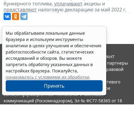
бункерного топлива,
уплачивают
акцизы и
представляют
налоговую декларацию за май 2022 г.
Мы обрабатываем локальные данные
браузера и используем инструменты
аналитики в целях улучшения и обеспечения
работоспособности сайта, статистических
© ООО "НПП "ГАРАНТ-СЕРВИС", 2026. Система ГАРАНТ
исследований и обзоров. Вы можете
выпускается с 1990 года. Компания "Гарант" и ее партнеры
запретить обработку указанных данных в
являются участниками Российской ассоциации правовой
настройках браузера. Пожалуйста,
информации ГАРАНТ.
ознакомьтесь с условиями их обработки
.
Портал ГАРАНТ.РУ зарегистрирован в качестве сетевого
Принять
издания Федеральной службой по надзору в сфере
связи,информационных технологий и массовых
коммуникаций (Роскомнадзором), Эл № ФС77-58365 от 18
июня 2014 года.
16+
Контакты
8-800-200-88-88