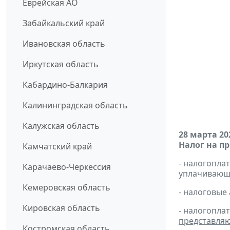
Еврейская АО
Забайкальский край
Ивановская область
Иркутская область
Кабардино-Балкария
Калининградская область
Калужская область
28 марта 20
Налог на п
Камчатский край
- налогопл
Карачаево-Черкессия
уплачивающи
Кемеровская область
- налоговые
Кировская область
- налогопла
представля
Костромская область