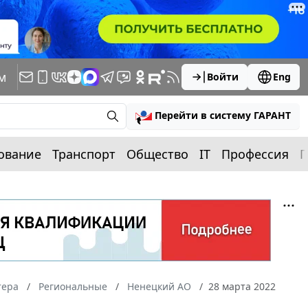
м
Войти
Eng
Перейти в систему ГАРАНТ
ование
Транспорт
Общество
IT
Профессия
П
тера
Региональные
Ненецкий АО
28 марта 2022