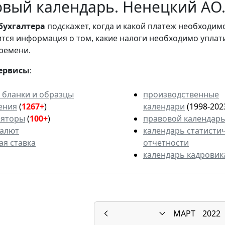
вый календарь. Ненецкий АО. 
бухгалтера
подскажет, когда и какой платеж необходи
вится информация о том, какие налоги необходимо уплат
ремени.
ервисы
:
 бланки и образцы
производственные
ения
(
1267+
)
календари
(1998-202
ляторы
(
100+
)
правовой календар
валют
календарь статисти
ая ставка
отчетности
календарь кадровик
МАРТ
2022