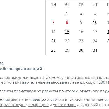
ПН
ВТ
СР
ЧТ
1
2
3
7
8
9
10
14
15
16
17
21
22
23
24
28
29
30
31
22
рибыль организаций:
ательщики
уплачивают
3-й ежемесячный авансовый платеж 
х только квартальные авансовые платежи, см.
ст. 286
Н
 агенты
представляют
расчеты по итогам отчетного пери
тельщики, исчисляющие ежемесячные авансовые платеж
ют
налоговую декларацию
и
уплачивают
авансовый платеж