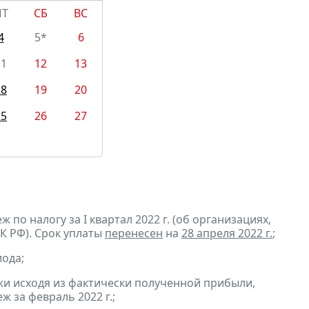
ПТ
СБ
ВС
4
5*
6
11
12
13
18
19
20
25
26
27
по налогу за I квартал 2022 г. (об организациях,
К РФ). Срок уплаты
перенесен
на
28 апреля 2022 г.
;
ода;
и исходя из фактически полученной прибыли,
 за февраль 2022 г.;