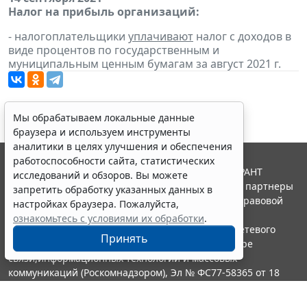
Налог на прибыль организаций:
- налогоплательщики
уплачивают
налог с доходов в
виде процентов по государственным и
муниципальным ценным бумагам за август 2021 г.
Мы обрабатываем локальные данные
браузера и используем инструменты
аналитики в целях улучшения и обеспечения
работоспособности сайта, статистических
© ООО "НПП "ГАРАНТ-СЕРВИС", 2026. Система ГАРАНТ
исследований и обзоров. Вы можете
выпускается с 1990 года. Компания "Гарант" и ее партнеры
запретить обработку указанных данных в
являются участниками Российской ассоциации правовой
настройках браузера. Пожалуйста,
информации ГАРАНТ.
ознакомьтесь с условиями их обработки
.
Портал ГАРАНТ.РУ зарегистрирован в качестве сетевого
Принять
издания Федеральной службой по надзору в сфере
связи,информационных технологий и массовых
коммуникаций (Роскомнадзором), Эл № ФС77-58365 от 18
июня 2014 года.