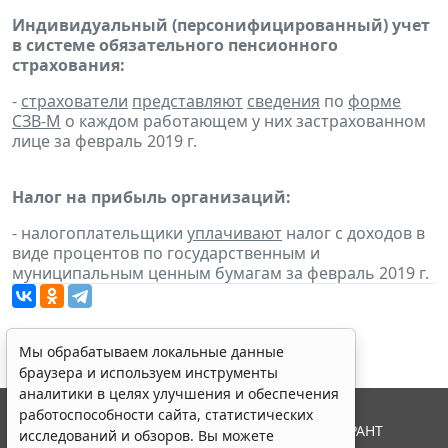
Индивидуальный (персонифицированный) учет
в системе обязательного пенсионного
страхования:
-
страхователи
представляют
сведения
по
форме
СЗВ-М
о каждом работающем у них застрахованном
лице за февраль 2019 г.
Налог на прибыль организаций:
- налогоплательщики
уплачивают
налог с доходов в
виде процентов по государственным и
муниципальным ценным бумагам за февраль 2019 г.
Мы обрабатываем локальные данные
браузера и используем инструменты
аналитики в целях улучшения и обеспечения
работоспособности сайта, статистических
© ООО "НПП "ГАРАНТ-СЕРВИС", 2026. Система ГАРАНТ
исследований и обзоров. Вы можете